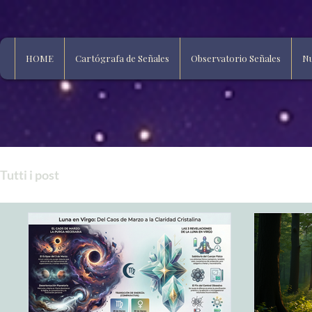
HOME
Cartógrafa de Señales
Observatorio Señales
Nu
Tutti i post