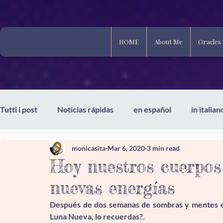
HOME
About Me
Oracles
Tutti i post
Noticias rápidas
en español
in italian
monicasita
Mar 6, 2020
3 min read
Hoy nuestros cuerpos
nuevas energías
Después de dos semanas de sombras y mentes en 
Luna Nueva, lo recuerdas?. 