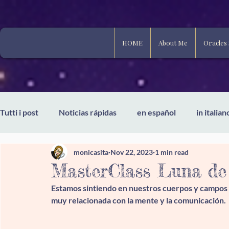
HOME
About Me
Oracles
Tutti i post
Noticias rápidas
en español
in italian
monicasita
Nov 22, 2023
1 min read
MasterClass Luna de
Estamos sintiendo en nuestros cuerpos y campos en
muy relacionada con la mente y la comunicación.