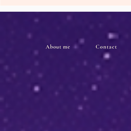
Preparati per l'arrivo di
Tempo di
nuovi simboli e Segnali
Autotrasfo
Divini
Alchimia
About me
Contact