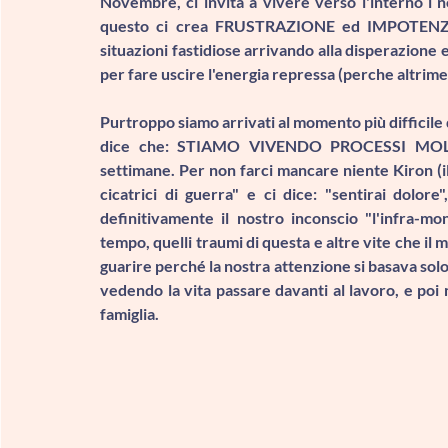
Novembre, ci invita a vivere verso l'interno i n
questo ci crea FRUSTRAZIONE ed IMPOTENZA 
situazioni fastidiose arrivando alla disperazione 
per fare uscire l'energia repressa (perche altrim
Purtroppo siamo arrivati al momento più difficile
dice che: STIAMO VIVENDO PROCESSI MOLTO
settimane. Per non farci mancare niente 
Kiron 
(
cicatrici di guerra
" e ci dice: "
sentirai dolore
"
definitivamente il nostro inconscio "l'infra-mo
tempo, quelli traumi di questa e altre vite che 
guarire perché la nostra attenzione si basava solo
vedendo la vita passare davanti al lavoro, e poi 
famiglia.