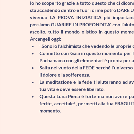
Io ho scoperto grazie a tutto questo che ci dicono
sta accadendo dentro e fuori di me potro DARE 
vivendo 
LA PROVA INIZIATICA
 più important
possiamo 
GUARIRE IN PROFONDITA' 
con l'aiuto
ascolto, tutto il mondo olistico in questo mome
Arcangeli oggi: 
"Sono io l'alchimista che vedendo le proprie
Connetto con Gaia in questo momento per las
Pachamama con gli elementari è pronta per a
Salta nel vuoto della FEDE perché l'universo 
il dolore e la sofferenza.
La meditazione e la fede ti aiuteranno ad a
tua vita e deve essere liberato.
Questa Luna Piena è forte ma non avere paura
ferite, accettale!, permetti alla tua 
FRAGILI
momento.