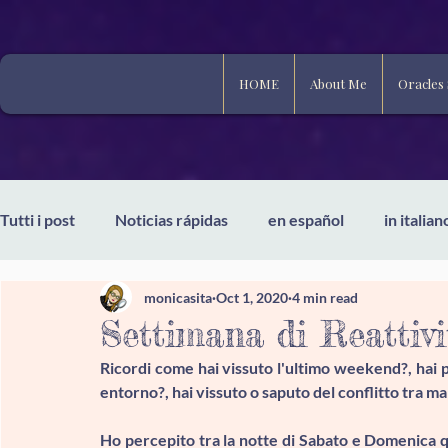
HOME
About Me
Oracles
Tutti i post
Noticias rápidas
en español
in italian
monicasita
Oct 1, 2020
4 min read
Settimana di Reatti
Ricordi come hai vissuto l'ultimo weekend?, hai p
entorno?, hai vissuto o saputo del conflitto tra ma
Ho percepito tra la notte di Sabato e Domenica qu