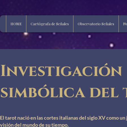
HOME
Cartógrafa de Señales
Observatorio Señales
Nu
Investigación 
simbólica del
El tarot nació en las cortes italianas del siglo XV como un
visión del mundo de su tiempo.