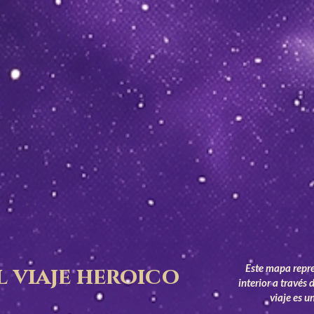
l viaje heroico
Este mapa repre
interior a través
viaje es u