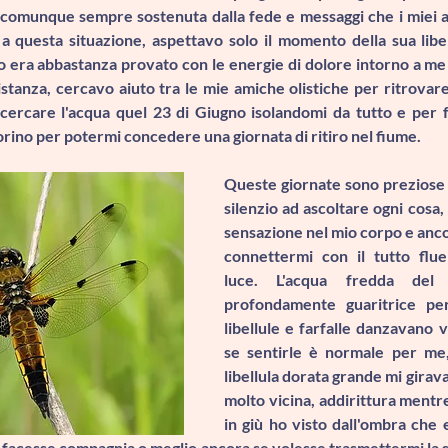
comunque sempre sostenuta dalla fede e messaggi che i miei a
a questa situazione, aspettavo solo il momento della sua libe
o era abbastanza provato con le energie di dolore intorno a me 
tanza, cercavo aiuto tra le mie amiche olistiche per ritrovare l
cercare l'acqua quel 23 di Giugno isolandomi da tutto e per 
orino per potermi concedere una giornata di ritiro nel fiume.
Queste giornate sono preziose 
silenzio ad ascoltare ogni cosa, 
sensazione nel mio corpo e ancor
connettermi con il tutto flu
luce. L'acqua fredda del
profondamente guaritrice pe
libellule e farfalle danzavano v
libellula dorata grande
 mi girav
molto vicina, addirittura mentre
in giù ho visto dall'ombra che e
 facesse compagnia o meglio ancora se volesse trasmettermi la su