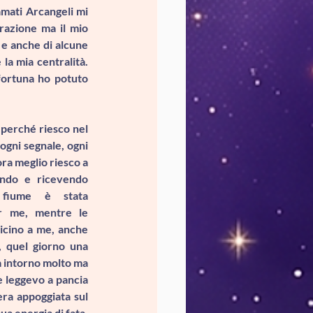
mati 
Arcangeli 
mi 
razione ma il mio 
e anche di alcune 
a mia centralità. 
fortuna ho potuto 
perché riesco nel 
ogni segnale, ogni 
a meglio riesco a 
endo e ricevendo 
 fiume è stata 
r me, mentre le 
icino a me, anche 
se sentirle è normale per me, quel giorno una 
a intorno molto ma 
 leggevo a pancia 
ra appoggiata sul 
a energia di fata, 