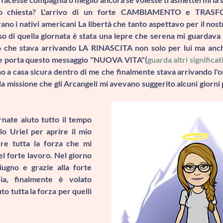
o chiesta? L'arrivo di un forte 
CAMBIAMENTO e TRASF
no i nativi americani 
La libertà
 che tanto aspettavo per il nost
so di quella giornata è stata una lepre che serena mi guardava
o che stava arrivando 
LA RINASCITA non solo per lui ma anche 
e porta questo messaggio 
"NUOVA VITA
"(
guarda altri significati
rno a casa sicura dentro di me che finalmente stava arrivando l'o
 missione che gli Arcangeli mi avevano suggerito alcuni giorni p
nate aiuto tutto il tempo 
lo Uriel
 per aprire il mio 
re tutta la forza che mi 
l forte lavoro. Nel giorno 
ugno e grazie alla forte 
ia, finalmente è volato 
to tutta la forza per quelli 