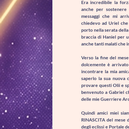
Era incredibile la for
anche per sostenere l
messaggi che mi arri
chiedevo ad Uriel che 
porto nella serata della
braccia di 
Haniel per u
anche tanti malati che in
Verso la fine del mese
dolcemente è arrivato
incontrare la mia amic
saperlo la sua nuova c
provare questi Olii e s
benvenuto a Gabriel ch
delle mie Guerriere Ar
Quindi amici miei sia
RINASCITA del mese di 
degli eclissi e Portale