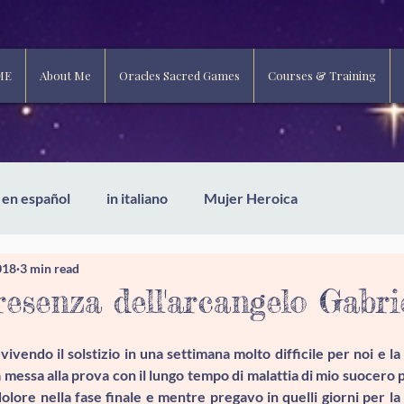
ME
About Me
Oracles Sacred Games
Courses & Training
en español
in italiano
Mujer Heroica
018
3 min read
resenza dell'arcangelo Gabri
vivendo il solstizio in una settimana molto difficile per noi e la n
a messa alla prova con il lungo tempo di malattia di mio suocero 
olore nella fase finale e mentre pregavo in quelli giorni per la 