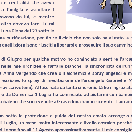
za e centralità che avevo 
a famiglia e ascoltare i 
vavano da lui, e mentre 
altro dovevo fare, lui mi 
 Luna Piena del 27 sotto le 
na purificazione
, per finire il ciclo che non solo ha aiutato la 
 quelli giorni sono riusciti a liberarsi e proseguire il suo cammino
 di Giugno per qualche motivo ho cominciato a sentire 
l'arc
 nelle mie 
orchidee e farfalle bianche
, la sincronicità dell'un
a Anna Vergendo che crea olii alchemici e spray angelici e mi
reazione: lo spray di meditazione 
dell'arcangelo Gabriel e M
pray scrivetemi)
. Affascinata da tanta sincronicità ho ringraziato
e da Domenica 1 Luglio ha cominciato ad aiutarmi con bambini
cobaleno che sono venute a Gravedona hanno ricevuto il suo aiu
mo sotto la protezione e guida del nostro amato 
arcangelo 
Luglio, un mese molto interessante a livello cosmico perché 
 del Leone fino all'11 Agosto approssimativamente. Il mio consig