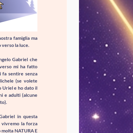
nostra famiglia ma 
 verso la luce.
angelo Gabriel
 che 
iverso mi ha fatto 
 fa sentire senza 
ichele (se volete 
 Uriel e ho dato il 
 e adulti (alcune 
to).
Gabriel
 in questa 
vivremo la forza 
lio molta NATURA E 