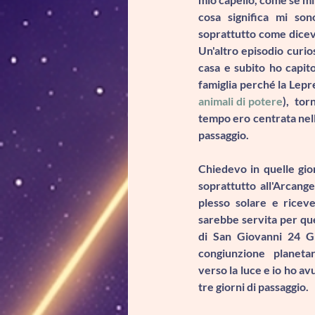
cosa significa mi son
soprattutto come diceva
Un'altro episodio curio
casa e subito ho capit
famiglia
 perché la Lepr
animali di potere
),  to
tempo ero centrata nella
passaggio. 
Chiedevo in quelle gior
soprattutto 
all'Arcange
plesso solare e riceve
sarebbe servita per que
di San Giovanni 24 Gi
congiunzione planetar
verso la luce e io ho avu
tre giorni di passaggio.