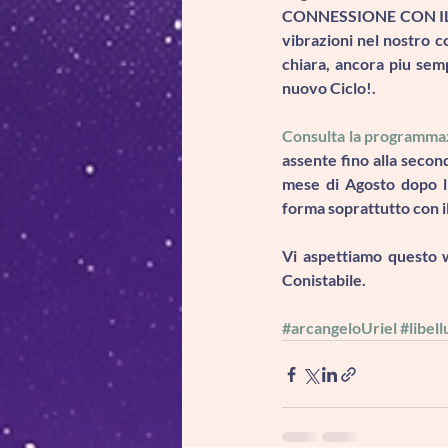
CONNESSIONE CON IL TUT
vibrazioni nel nostro co
chiara, ancora piu semp
nuovo Ciclo
!.
Consulta la programmaz
assente fino alla secon
mese di Agosto dopo l
forma soprattutto con i
Vi aspettiamo questo
Conistabile.
#arcangeloUriel
#libel